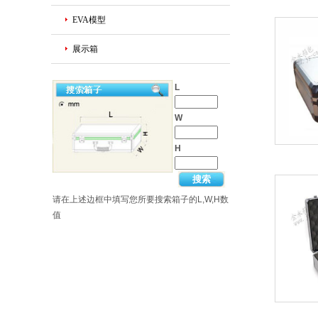
EVA模型
展示箱
L
W
H
请在上述边框中填写您所要搜索箱子的L,W,H数
值